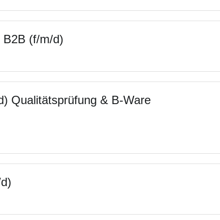
 B2B (f/m/d)
/d) Qualitätsprüfung & B-Ware
/d)